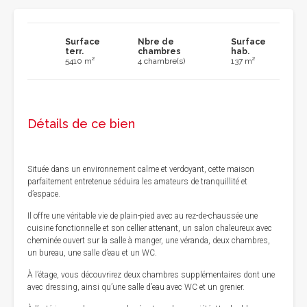
Surface
Nbre de
Surface
terr.
chambres
hab.
5410 m²
4 chambre(s)
137 m²
Détails de ce bien
Située dans un environnement calme et verdoyant, cette maison
parfaitement entretenue séduira les amateurs de tranquillité et
d’espace.
Il offre une véritable vie de plain-pied avec au rez-de-chaussée une
cuisine fonctionnelle et son cellier attenant, un salon chaleureux avec
cheminée ouvert sur la salle à manger, une véranda, deux chambres,
un bureau, une salle d’eau et un WC.
À l’étage, vous découvrirez deux chambres supplémentaires dont une
avec dressing, ainsi qu’une salle d’eau avec WC et un grenier.