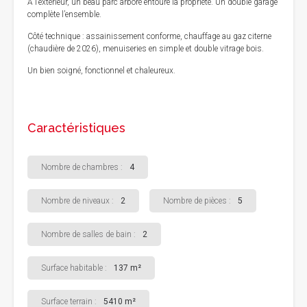
À l’extérieur, un beau parc arboré entoure la propriété. Un double garage
complète l’ensemble.
Côté technique : assainissement conforme, chauffage au gaz citerne
(chaudière de 2026), menuiseries en simple et double vitrage bois.
Un bien soigné, fonctionnel et chaleureux.
Caractéristiques
Nombre de chambres :
4
Nombre de niveaux :
2
Nombre de pièces :
5
Nombre de salles de bain :
2
Surface habitable :
137 m²
Surface terrain :
5410 m²