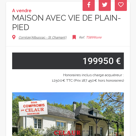
A vendre
MAISON AVEC VIE DE PLAIN-
PIED
Corrèze(Albussac - St Chamant)
Ref.
T5899lsmr
199950 €
Honoraires inclus charge acquéreur :
12500€ TTC (Prix 187 450€ hors honoraires)