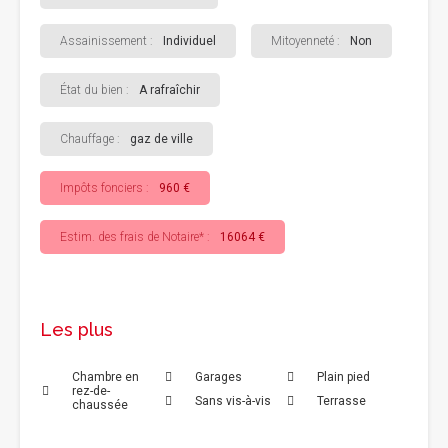
Assainissement :
Individuel
Mitoyenneté :
Non
État du bien :
A rafraîchir
Chauffage :
gaz de ville
Impôts fonciers :
960 €
Estim. des frais de Notaire* :
16064 €
Les plus
Chambre en
Garages
Plain pied
rez-de-
Sans vis-à-vis
Terrasse
chaussée