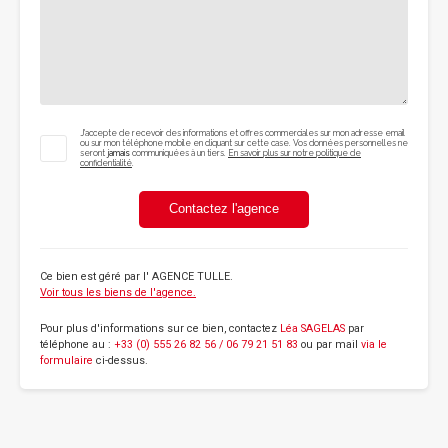
J'accepte de recevoir des informations et offres commerciales sur mon adresse email
ou sur mon téléphone mobile en cliquant sur cette case. Vos données personnelles ne
seront
jamais
communiquées à un tiers.
En savoir plus sur notre politique de
confidentialité
.
Contactez l'agence
Ce bien est géré par
l' AGENCE TULLE
.
Voir tous les biens de l'agence.
Pour plus d'informations sur ce bien, contactez
Léa SAGELAS
par
téléphone au :
+33 (0) 555 26 82 56 / 06 79 21 51 83
ou par mail
via le
formulaire
ci-dessus.