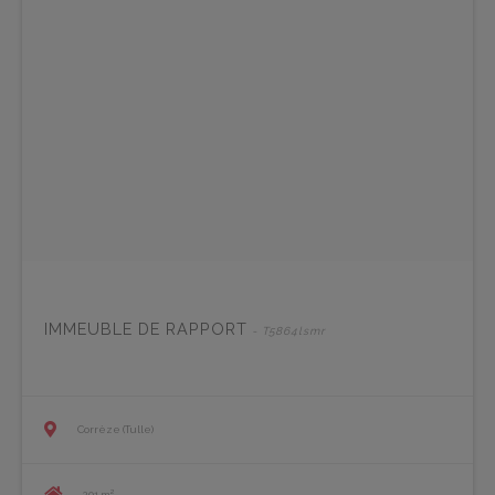
IMMEUBLE DE RAPPORT
- T5864lsmr
Corrèze (Tulle)
201 m²