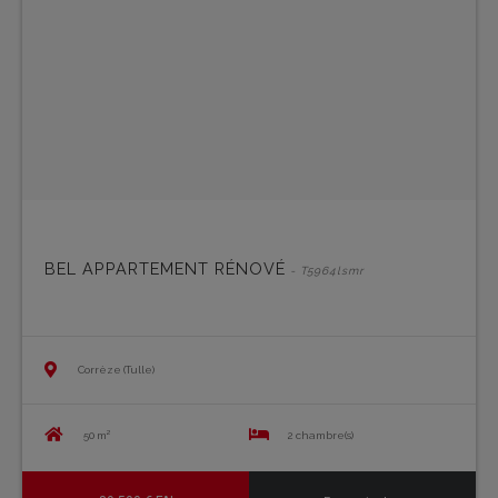
BEL APPARTEMENT RÉNOVÉ
- T5964lsmr
Corrèze (Tulle)
50 m²
2 chambre(s)