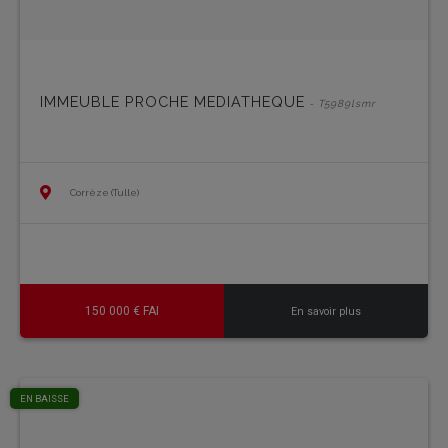
IMMEUBLE PROCHE MEDIATHEQUE
- T5989lsmr
Corrèze (Tulle)
150 000 € FAI
En savoir plus
EN BAISSE