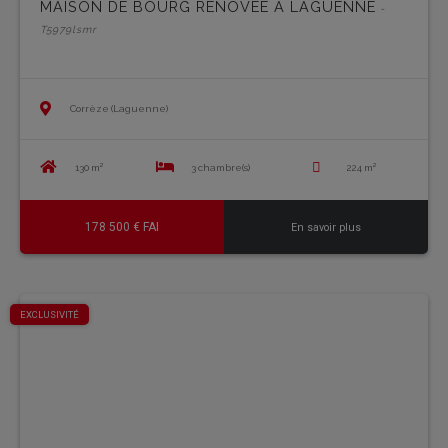
MAISON DE BOURG RÉNOVÉE À LAGUENNE
-
T5979lsmr
Corrèze (Laguenne)
130 m²
3 chambre(s)
224 m²
178 500 € FAI
En savoir plus
EXCLUSIVITÉ