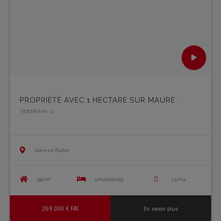
PROPRIÉTÉ AVEC 1 HECTARE SUR MAURE
-
T5868lsmr-1
Corrèze (Tulle)
190 m²
3 chambre(s)
1.51 ha
269 000 € FAI
En savoir plus