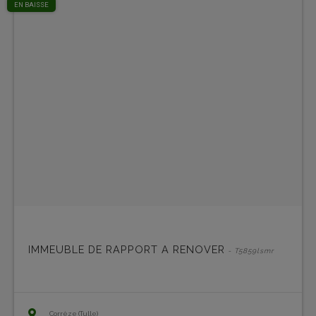
EN BAISSE
IMMEUBLE DE RAPPORT A RENOVER
- T5859lsmr
Corrèze (Tulle)