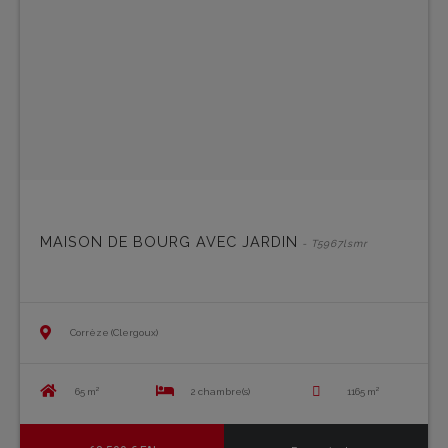
MAISON DE BOURG AVEC JARDIN
- T5967lsmr
Corrèze (Clergoux)
65 m²
2 chambre(s)
1165 m²