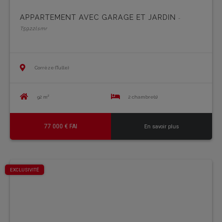
APPARTEMENT AVEC GARAGE ET JARDIN
-
T5922lsmr
Corrèze (Tulle)
92 m²
2 chambre(s)
77 000 € FAI
En savoir plus
EXCLUSIVITÉ