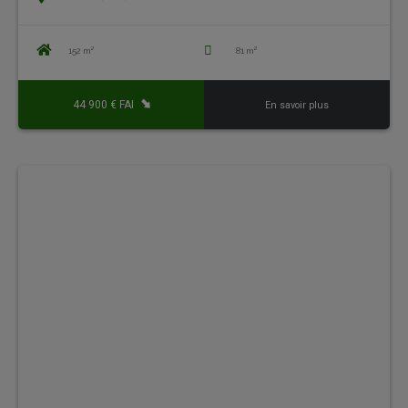
152 m²
81 m²
44 900 € FAI
En savoir plus