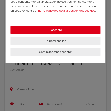
Votre consentement à l'installation de cookies non strictement
nécessaires est libre et peut être retiré ou donné à tout moment
en vous rendant sur
notre page dédiée à la gestion des cookies
.
En savoir plus sur notre politique de confidentialité
.
J'accepte
Je personnalise
Continuer sans accepter
PROPRIÉTÉ DE CHARME ENTRE VILLE ET...
-
T5978lsmr
Corrèze (Tulle)
181 m²
6 chambre(s)
3.23 ha