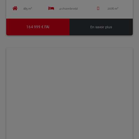
185 m²
4 chambre(s)
2076 m²
164 999 € FAI
En savoir plus