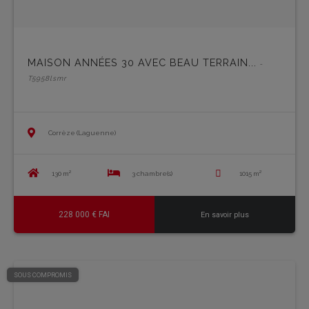
MAISON ANNÉES 30 AVEC BEAU TERRAIN...
-
T5958lsmr
Corrèze (Laguenne)
130 m²
3 chambre(s)
1015 m²
228 000 € FAI
En savoir plus
SOUS COMPROMIS