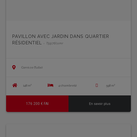
PAVILLON AVEC JARDIN DANS QUARTIER
RÉSIDENTIEL
- T5976lsmr
Corrèze (Tulle)
148 m²
4 chambre(s)
598 m²
176 200 € FAI
En savoir plus