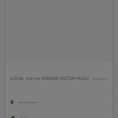
LOCAL 100 m2 AVENUE VICTOR HUGO
- T5695lsmr
Corrèze (Tulle)
100 m²