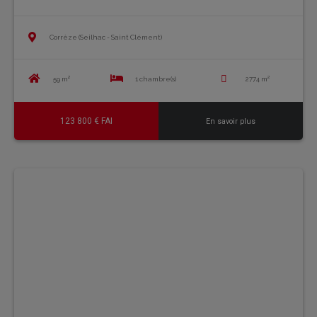
Corrèze (Seilhac - Saint Clément)
59 m²
1 chambre(s)
2774 m²
123 800 € FAI
En savoir plus