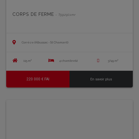
CORPS DE FERME
- T5929lsmr
Corrèze (Albussac - St Chamant)
115 m²
4 chambre(s)
3749 m²
220 000 € FAI
En savoir plus