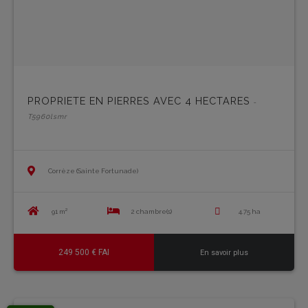
PROPRIETE EN PIERRES AVEC 4 HECTARES
-
T5960lsmr
Corrèze (Sainte Fortunade)
91 m²
2 chambre(s)
4.75 ha
249 500 € FAI
En savoir plus