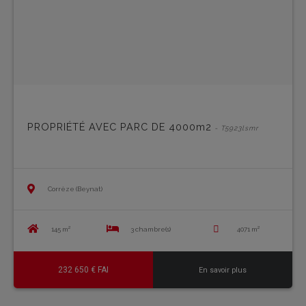
PROPRIÉTÉ AVEC PARC DE 4000m2
- T5923lsmr
Corrèze (Beynat)
145 m²
3 chambre(s)
4071 m²
232 650 € FAI
En savoir plus