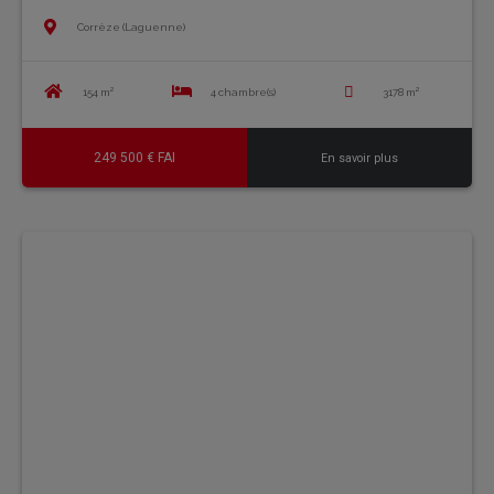
Corrèze (Laguenne)
154 m²
4 chambre(s)
3178 m²
249 500 € FAI
En savoir plus