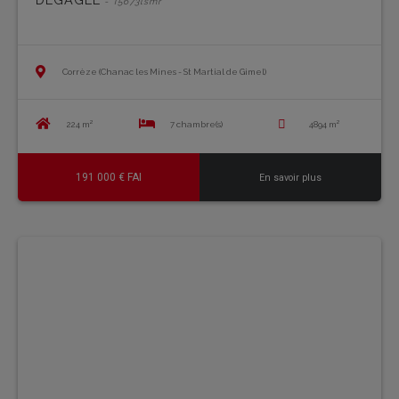
- T5673lsmr
Corrèze (Chanac les Mines - St Martial de Gimel)
224 m²
7 chambre(s)
4894 m²
191 000 € FAI
En savoir plus