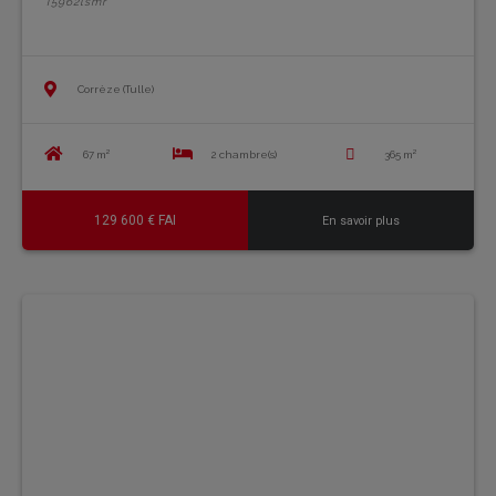
T5962lsmr
Corrèze (Tulle)
67 m²
2 chambre(s)
365 m²
129 600 € FAI
En savoir plus