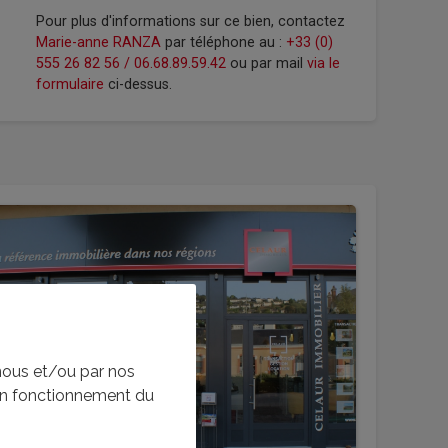
Pour plus d'informations sur ce bien, contactez
Marie-anne RANZA
par téléphone au :
+33 (0)
555 26 82 56 / 06.68.89.59.42
ou par mail
via le
formulaire
ci-dessus.
nous et/ou par nos
bon fonctionnement du