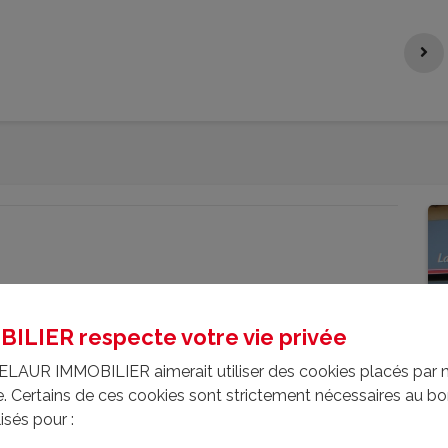
LIER respecte votre vie privée
ELAUR IMMOBILIER aimerait utiliser des cookies placés par 
ite. Certains de ces cookies sont strictement nécessaires au 
lisés pour :
viron 1895 m², entièrement plat, arboré et sans aucun vis-