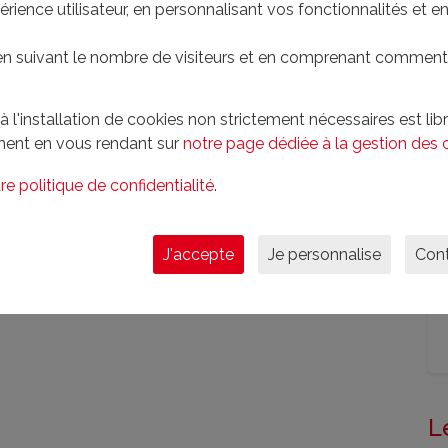
.
érience utilisateur, en personnalisant vos fonctionnalités et 
 avec très peu de voisinage, ce terrain en impasse
 en suivant le nombre de visiteurs et en comprenant comment 
t du bourg de Naves, il offre également la possibilité
l'installation de cookies non strictement nécessaires est libre
pour encore plus d’espace et de nature.
ent en vous rendant sur
notre page dédiée à la gestion des 
re politique de confidentialité
.
J'accepte
Je personnalise
Cont
t :
Individuel
Mitoyenneté :
Non
L