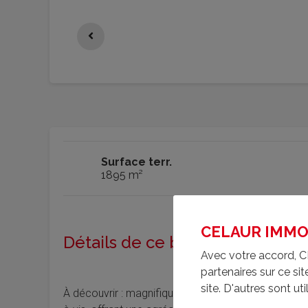
Surface terr.
1895 m²
CELAUR IMMOBI
Détails de ce bien
Avec votre accord, C
partenaires sur ce s
site. D'autres sont uti
À découvrir : magnifique terrain constructible d’en