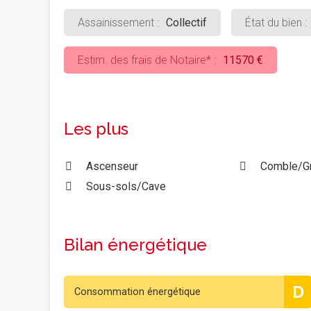
Assainissement :
Collectif
État du bien :
Estim. des frais de Notaire* :
11570 €
Les plus
Ascenseur
Comble/Gr
Sous-sols/Cave
Bilan énergétique
D
Consommation énergétique