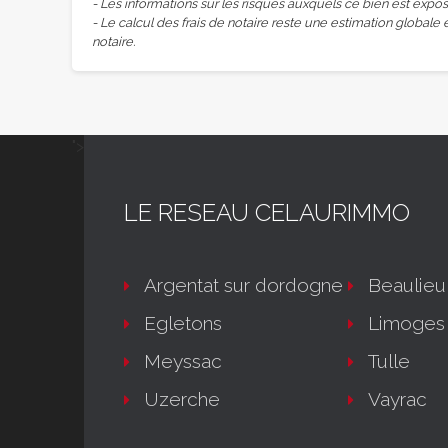
- Les informations sur les risques auxquels ce bien est expos
- Le calcul des frais de notaire reste une estimation globale 
notaire.
">
LE RESEAU CELAURIMMO
Argentat sur dordogne
Beaulieu
Egletons
Limoges
Meyssac
Tulle
Uzerche
Vayrac