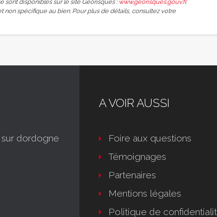
é sont disponibles sur le site Géorisques :
www.georisques.gouv.fr
.
et non spécifique au bien. Pour plus de détails, consultez votre
A VOIR AUSSI
 sur dordogne
Foire aux questions
Témoignages
Partenaires
Mentions légales
Politique de confidentiali