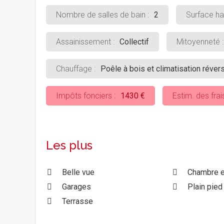
Nombre de salles de bain :
2
Surface hab
Assainissement :
Collectif
Mitoyenneté :
Chauffage :
Poêle à bois et climatisation réver
Impôts fonciers :
1430 €
Estim. des frai
Les plus
Belle vue
Chambre e
Garages
Plain pied
Terrasse