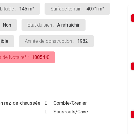
itable :
145 m²
Surface terrain :
4071 m²
Non
État du bien :
A rafraîchir
sible
Année de construction :
1982
s de Notaire* :
18854 €
n rez-de-chaussée
Comble/Grenier
Sous-sols/Cave